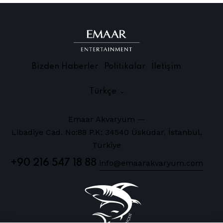
Bizden Haberler
Politikalar
İletişim
Türkçe
Emaar Akvaryum —
Libadiye Cad. No:88 P.K: 34540 Üsküdar, İstanbul,
Türkiye
+90 216 547 18 88
info@emaarakvaryum.com