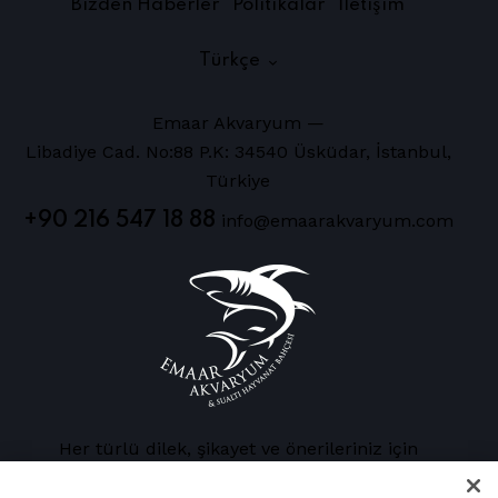
Bizden Haberler
Politikalar
İletişim
Türkçe
Emaar Akvaryum —
Libadiye Cad. No:88 P.K: 34540 Üsküdar, İstanbul,
Türkiye
+90 216 547 18 88
info@emaarakvaryum.com
Her türlü dilek, şikayet ve önerileriniz için
bizimle
buradan
iletişime geçebilirsiniz.