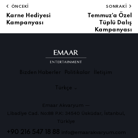
ÖNCEKI
SONRAKI
Karne Hediyesi
Temmuz’a Özel
Kampanyası
Tüplü Dalış
Kampanyası
Bizden Haberler
Politikalar
İletişim
Türkçe
Emaar Akvaryum —
Libadiye Cad. No:88 P.K: 34540 Üsküdar, İstanbul,
Türkiye
+90 216 547 18 88
info@emaarakvaryum.com