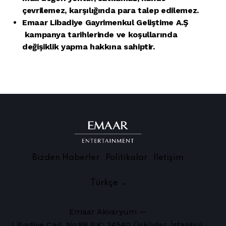
çevrilemez, karşılığında para talep edilemez.
Emaar Libadiye Gayrimenkul Geliştime A.Ş
kampanya tarihlerinde ve koşullarında
değişiklik yapma hakkına sahiptir.
Bizden Haberler
Politikalar
İletişim
Türkçe
Emaar Akvaryum —
Libadiye Cad. No:88 P.K: 34540 Üsküdar, İstanbul,