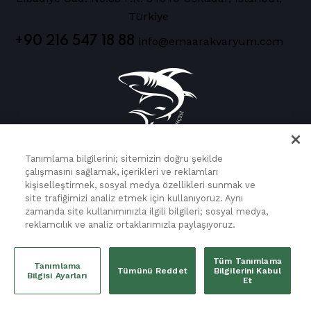
Türkiye
+90 216 547 18 88
info@emaarakvaryum.com
Tanımlama bilgilerini; sitemizin doğru şekilde
çalışmasını sağlamak, içerikleri ve reklamları
Her türlü dilek, şikayet ve önerileriniz için
kişiselleştirmek, sosyal medya özellikleri sunmak ve
site trafiğimizi analiz etmek için kullanıyoruz. Aynı
bizimle
buradan
iletişime geçebilirsiniz.
zamanda site kullanımınızla ilgili bilgileri; sosyal medya,
reklamcılık ve analiz ortaklarımızla paylaşıyoruz.
Tüm hakları saklıdır. © 2026 Emaar Türkiye
Tüm Tanımlama
Tanımlama
Tümünü Reddet
Bilgilerini Kabul
Bilgisi Ayarları
Et