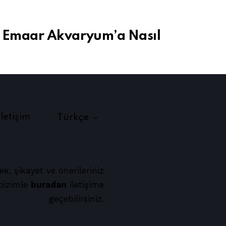
 Emaar Akvaryum’a Nasıl
İletişim
Türkçe
ek, şikayet ve önerileriniz
 bizimle
buradan
iletişime
geçebilirsiniz.