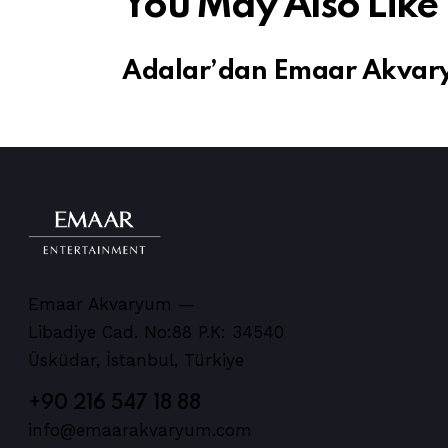
You May Also Like
Adalar’dan Emaar Akvar
Emaar Akvaryum —
Libadiye Cad. No:88 P.K: 34540
Üsküdar, İstanbul, Türkiye
+90 216 547 18 88
info@emaarakvaryum.com