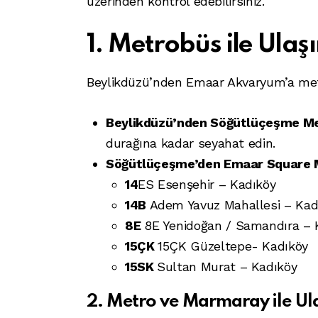
üzerinden kontrol edebilirsiniz.
1. Metrobüs ile Ulaş
Beylikdüzü’nden Emaar Akvaryum’a metro
Beylikdüzü’nden Söğütlüçeşme Me
durağına kadar seyahat edin.
Söğütlüçeşme’den Emaar Square M
14
ES Esenşehir – Kadıköy
14B
Adem Yavuz Mahallesi – Kad
8E
8E Yenidoğan / Samandıra – 
15ÇK
15ÇK Güzeltepe- Kadıköy
15SK
Sultan Murat – Kadıköy
2. Metro ve Marmaray ile Ul