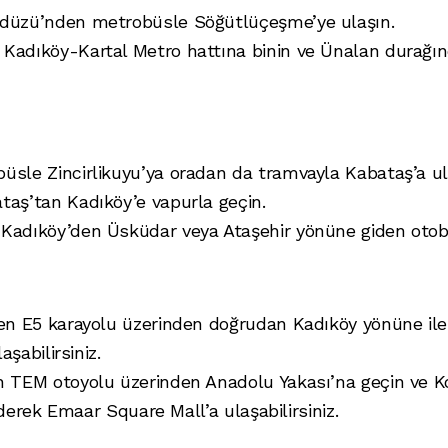
ikdüzü’nden metrobüsle Söğütlüçeşme’ye ulaşın.
Kadıköy-Kartal Metro hattına binin ve Ünalan durağın
büsle Zincirlikuyu’ya oradan da tramvayla Kabataş’a ul
ataş’tan Kadıköy’e vapurla geçin.
 Kadıköy’den Üsküdar veya Ataşehir yönüne giden otobü
en E5 karayolu üzerinden doğrudan Kadıköy yönüne ile
şabilirsiniz.
n TEM otoyolu üzerinden Anadolu Yakası’na geçin ve 
ederek Emaar Square Mall’a ulaşabilirsiniz.