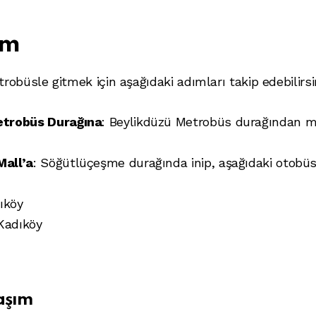
ım
büsle gitmek için aşağıdaki adımları takip edebilirsin
trobüs Durağına
: Beylikdüzü Metrobüs durağından 
all’a
: Söğütlüçeşme durağında inip, aşağıdaki otobüs 
ıköy
Kadıköy
aşım