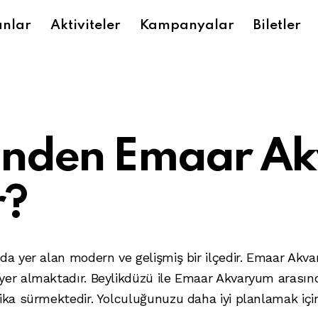
anlar
Aktiviteler
Kampanyalar
Biletler
ü’nden Emaar A
r?
nda yer alan modern ve gelişmiş bir ilçedir. Emaar Akv
yer almaktadır. Beylikdüzü ile Emaar Akvaryum arasınd
ika sürmektedir. Yolculuğunuzu daha iyi planlamak içi