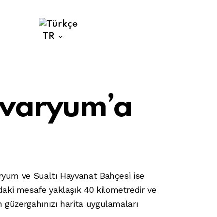
Hızlı Bilet
Al
TR
kvaryum’a
aryum ve Sualtı Hayvanat Bahçesi ise
aki mesafe yaklaşık 40 kilometredir ve
n güzergahınızı harita uygulamaları