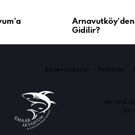
yum’a
Arnavutköy’den
Gidilir?
Bizden Haberler
Politikalar
Her türlü dil
için