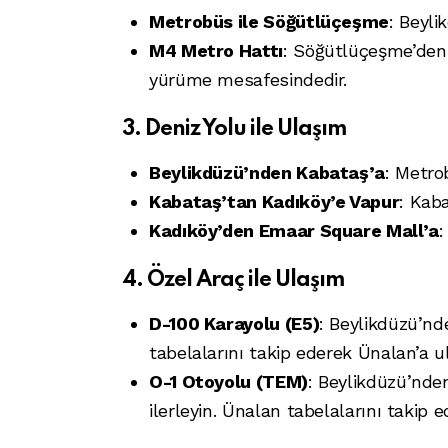
Metrobüs ile Söğütlüçeşme
: Beyl
M4 Metro Hattı
: Söğütlüçeşme’den 
yürüme mesafesindedir.
3. Deniz Yolu ile Ulaşım
Beylikdüzü’nden Kabataş’a
: Metro
Kabataş’tan Kadıköy’e Vapur
: Kab
Kadıköy’den Emaar Square Mall’a
:
4. Özel Araç ile Ulaşım
D-100 Karayolu (E5)
: Beylikdüzü’nd
tabelalarını takip ederek Ünalan’a ula
O-1 Otoyolu (TEM)
: Beylikdüzü’nde
ilerleyin. Ünalan tabelalarını takip 